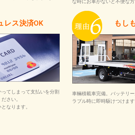
な時にお車がないと不便な方
ュレス決済OK
もし
かってしまって支払いを分割
車輛積載車完備。バッテリー
ください。
ラブル時に即時駆けつけます
いとなります。