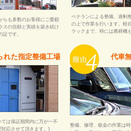
ベテランによる整備、過剰
からも多数のお客様にご愛顧
の上で作業を行います。軽
ラスの信頼と実績を築き続け
ラックまで、時には農耕機
の証です。
られた指定整備工場
代車
いては保証期間内に万が一不
整備、修理、板金の作業は時
対応させて頂きます。)