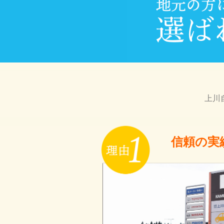
上川
信頼の実