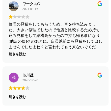
ワークスG
2021-01-16
修理の見積をしてもらうため、車を持ち込みまし
た。大きい修理でしたので他店と比較するため持ち
込み見積をして結構高かったので持ち帰る事になり
(他店の倍)そのあとに、店員以前にも見積をして出し
ませんでしたよね？と言われてもう来ないでくださ
いと言われました。 その際の事は修理をして1週間
続きを読む
でまた壊れてしまい 再度持ち込みまた同じ金額かか
ると言われ 普通、新品の部品を入れてすぐ壊れるな
んてありますか？？後日自分で分解してみたところ
取り付けミスが発覚しました。←整備不備 ちなみに
市川茂
2020-12-20
今回自分が出したのは見積です。 持ってくるなと言
うのも自由です。 見積を出すって当然の事でそれが
＝請求？？ 見積一つお金がかかるようなんですね。
続きを読む
整備不備に続き見積一つもぐじぐじ言うような 会社
に私は修理にだしたくないのでこちらから願いさげ
です。 もう二度と持って行かないつもりです。 もう