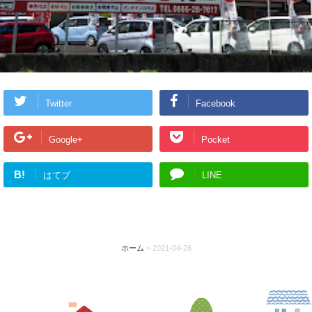
Twitter
Facebook
Google+
Pocket
B!
はてブ
LINE
ホーム
>
2021-04-26