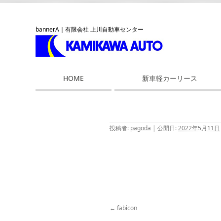
bannerA
｜有限会社 上川自動車センター
コ
HOME
新車軽カーリース
ン
テ
ン
投稿者:
pagoda
|
公開日:
2022年5月11日
ツ
へ
ス
キ
ッ
プ
fabicon