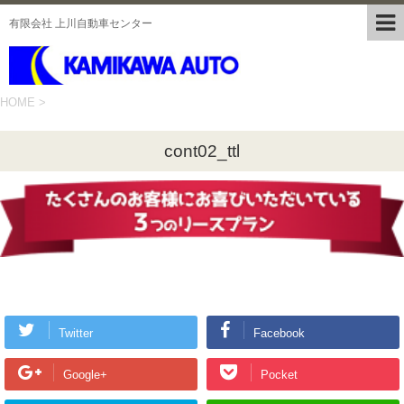
有限会社 上川自動車センター
HOME
>
cont02_ttl
Twitter
Facebook
Google+
Pocket