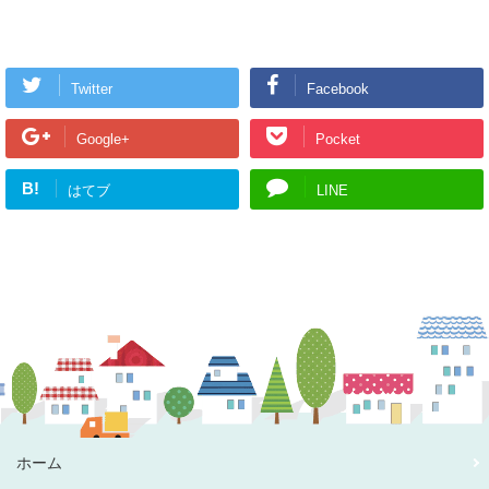
Twitter
Facebook
Google+
Pocket
B!
はてブ
LINE
ホーム