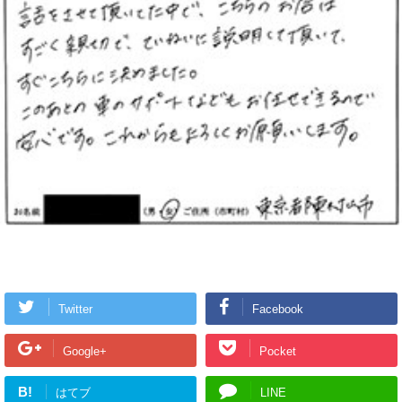
Twitter
Facebook
Google+
Pocket
B!
はてブ
LINE