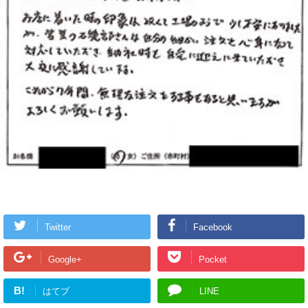
Twitter
Facebook
Google+
Pocket
B!
はてブ
LINE