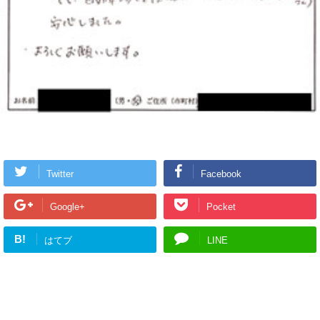
Twitter
Facebook
Google+
Pocket
B!
はてブ
LINE